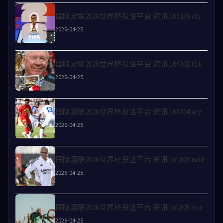
国际足联2026世界杯投注平台 资讯 164259 r4y
2026-04-25
国际足联2026世界杯投注平台 资讯 164302 61k
2026-04-25
国际足联2026世界杯投注平台 资讯 164304 ary
2026-04-25
国际足联2026世界杯投注平台 资讯 161803 m38
2026-04-25
国际足联2026世界杯投注平台 资讯 161805 vpa
2026-04-25