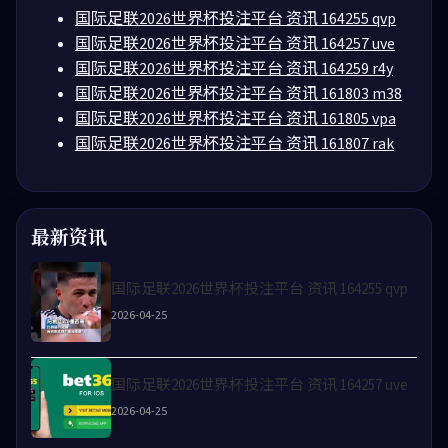
国际足联2026世界杯投注平台 资讯 164255 qvp
国际足联2026世界杯投注平台 资讯 164257 uve
国际足联2026世界杯投注平台 资讯 164259 r4y
国际足联2026世界杯投注平台 资讯 161803 m38
国际足联2026世界杯投注平台 资讯 161805 vpa
国际足联2026世界杯投注平台 资讯 161807 rak
最新资讯
国际足联2026世界杯投注平台 资讯 164255 qvp
2026-04-25
国际足联2026世界杯投注平台 资讯 164257 uve
2026-04-25