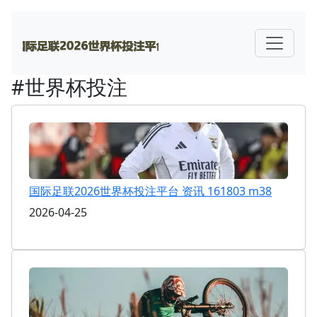
#世界杯投注
国际足联2026世界杯投注平台 资讯 161803 m38
2026-04-25