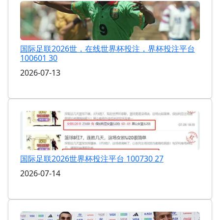
国际足联2026世，在线世界杯投注，界杯投注平台
100601 30
2026-07-13
国际足联2026世界杯投注平台 100730 27
2026-07-14