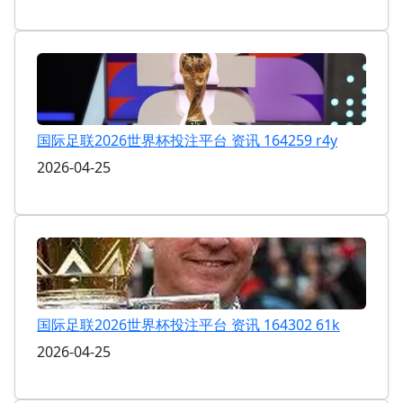
国际足联2026世界杯投注平台 资讯 164259 r4y
2026-04-25
国际足联2026世界杯投注平台 资讯 164302 61k
2026-04-25