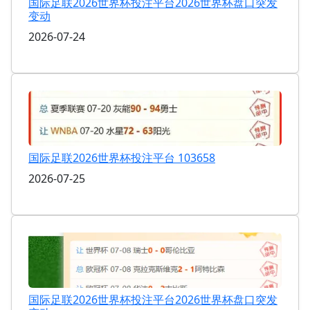
国际足联2026世界杯投注平台2026世界杯盘口突发
变动
2026-07-24
国际足联2026世界杯投注平台 103658
2026-07-25
国际足联2026世界杯投注平台2026世界杯盘口突发