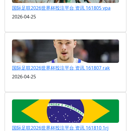
国际足联2026世界杯投注平台 资讯 161805 vpa
2026-04-25
国际足联2026世界杯投注平台 资讯 161807 rak
2026-04-25
国际足联2026世界杯投注平台 资讯 161810 1rj