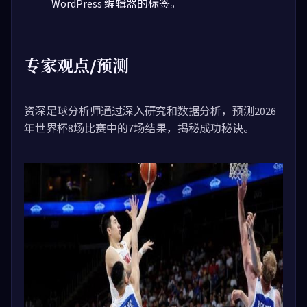
WordPress 编辑器的标签。
专家观点/预测
资深足球分析师通过深入研究和数据分析，预测2026
年世界杯8场比赛中的7场结果，揭秘成功秘诀。