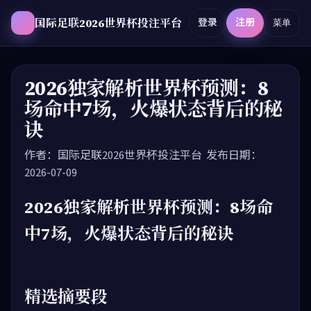
国际足联2026世界杯投注平台
登录
注册
菜单
2026独家解析世界杯预测：8
场命中7场，火爆状态背后的秘
诀
作者：国际足联2026世界杯投注平台 发布日期：
2026-07-09
2026独家解析世界杯预测：8场命
中7场，火爆状态背后的秘诀
精选摘要段