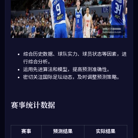
综合历史数据、球队实力、球员状态等因素，进
行综合分析。
运用先进算法和模型，提高预测准确性。
密切关注国际足坛动态，及时调整预测策略。
赛事统计数据
赛事
预测结果
实际结果