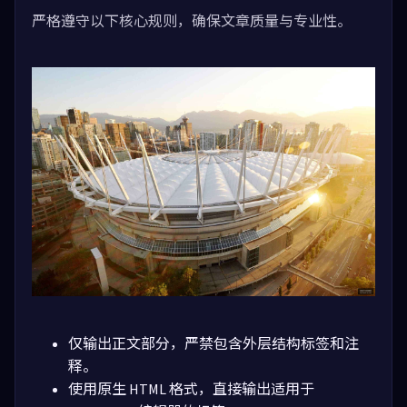
严格遵守以下核心规则，确保文章质量与专业性。
仅输出正文部分，严禁包含外层结构标签和注
释。
使用原生 HTML 格式，直接输出适用于