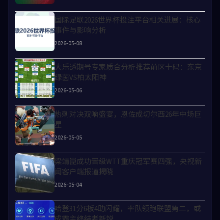
国际足联2026世界杯投注平台相关进展：核心
事件与影响分析
2026-05-08
大乐透期号专家质合分析推荐前区十码：东京
绿茵VS柏太阳神
2026-05-06
热刺对决双响盛宴，恩佐成切尔西26年中场巨
星
2026-05-05
梁靖崑成功晋级WTT重庆冠军赛四强，央视新
闻客户端报道揭晓
2026-05-04
哈登31分6板4助闪耀，率队领跑联盟第二，或
成霸主终结者新锐