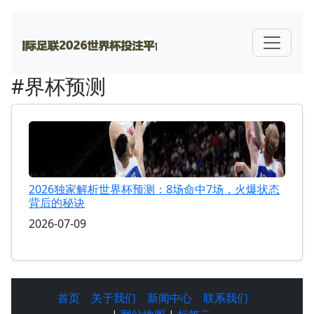
#界杯预测
2026独家解析世界杯预测：8场命中7场，火爆状态
背后的秘诀
2026-07-09
首页
关于我们
新闻中心
联系我们