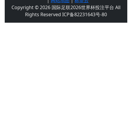
|
网站地图
|
标签云
Copyright © 2026 国际足联2026世界杯投注平台 All
Rights Reserved ICP备82231643号-80