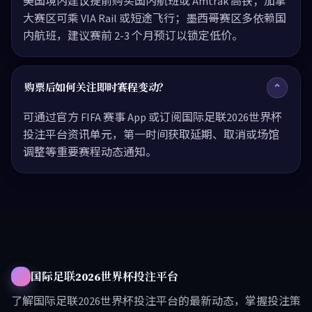
美国境内建议提前购买国内航班或 Amtrak 高铁；加拿
大赛区可乘 VIA Rail 或短途飞行；墨西哥赛区多依赖国
内航班，建议赛前 2-3 个月预订以锁定低价。
购票后如何关注即时赛程变动？
⌄
可通过官方 FIFA 赛事 App 或订阅国际足联2026世界杯
投注平台资讯单元，第一时间获取延期、取消或场馆
调整等重要赛程动态通知。
国际足联2026世界杯投注平台
了解国际足联2026世界杯投注平台的最新动态，掌握投注策