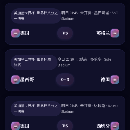
明日 01:45 · 未开赛 · 墨西哥城 · SoFi
美加墨世界杯 · 世界杯八分之
一决赛
Stadium
德国
英格兰
VS
今日 20:30 · 已结束 · 多伦多 · SoFi
美加墨世界杯 · 世界杯淘
汰赛
Stadium
墨西哥
德国
0 - 3
明日 01:45 · 未开赛 · 达拉斯 · Azteca
美加墨世界杯 · 世界杯八分之
一决赛
Stadium
德国
西班牙
VS