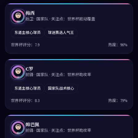
梅西
后卫 · 国家队 · 关注点：世界杯跑动覆盖
东道主核心球员
球迷票选人气王
世界杯评分：7.9
热度：96%
C罗
前锋 · 国家队 · 关注点：世界杯助攻率
东道主核心球员
国家队战术核心
世界杯评分：8.3
热度：79%
姆巴佩
前锋 · 国家队 · 关注点：世界杯助攻率