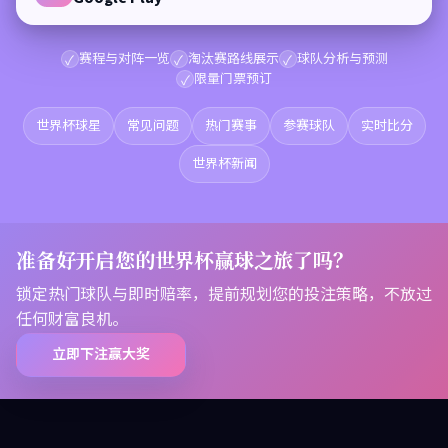
赛程与对阵一览
淘汰赛路线展示
球队分析与预测
✓
✓
✓
限量门票预订
✓
世界杯球星
常见问题
热门赛事
参赛球队
实时比分
世界杯新闻
准备好开启您的世界杯赢球之旅了吗？
锁定热门球队与即时赔率，提前规划您的投注策略，不放过
任何财富良机。
立即下注赢大奖