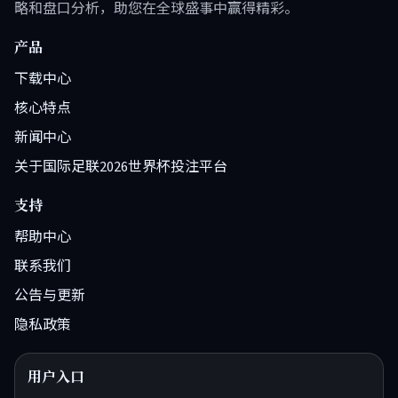
略和盘口分析，助您在全球盛事中赢得精彩。
产品
下载中心
核心特点
新闻中心
关于国际足联2026世界杯投注平台
支持
帮助中心
联系我们
公告与更新
隐私政策
用户入口