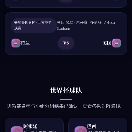
今日 20:30 · 未开赛 · 多伦多 · Azteca
美加墨世界杯 · 世界杯半
决赛
Stadium
荷兰
美国
VS
世界杯球队
进阶赛名申与小组分组结果已确认，查看各队对阵路线。
阿根廷
巴西