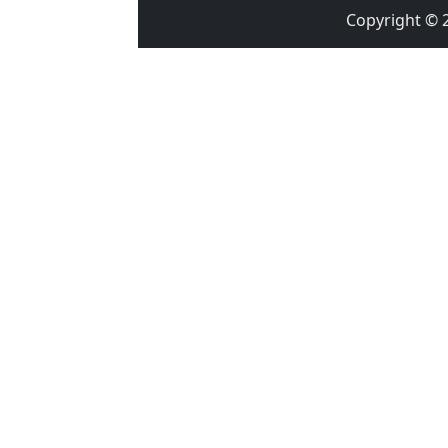
Copyright 