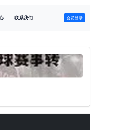
心
联系我们
会员登录